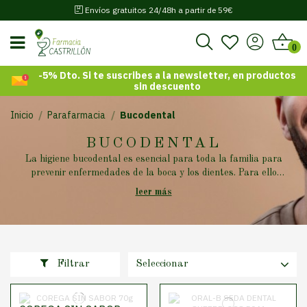
Envíos gratuitos 24/48h a partir de 59€
0
-5% Dto. Si te suscribes a la newsletter, en productos
sin descuento
Inicio
Parafarmacia
Bucodental
BUCODENTAL
La higiene bucodental es esencial para toda la familia para
prevenir enfermedades de la boca y los dientes. Para ello
tenemos cepillos dentales, para la higiene bucal infantil,
leer más
colutorios, interdentales, pastas de dientes, prótesis
dentales, tratamientos bucales.
Filtrar
Seleccionar